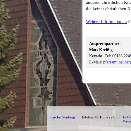
anderen christlichen Kir
die keiner christlichen K
Weitere Informationen
fi
Ansprechpartner:
Mats Kreißig
Kontakt: Tel: 06183 224
E-Mail:
pfarramt.neube
Kirche Neuberg
Telefon: 06183 - 2248
E-Ma
Webs