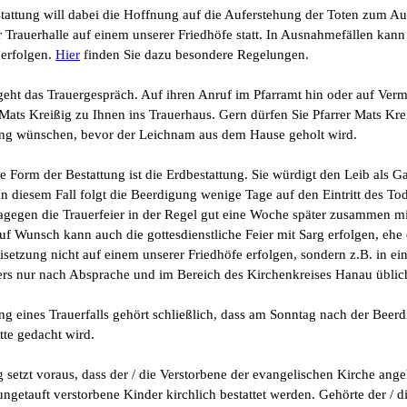
stattung will dabei die Hoffnung auf die Auferstehung der Toten zum Au
er Trauerhalle auf einem unserer Friedhöfe statt. In Ausnahmefällen kann
 erfolgen.
Hier
finden Sie dazu besondere Regelungen.
eht das Trauergespräch. Auf ihren Anruf im Pfarramt hin oder auf Verm
Mats Kreißig zu Ihnen ins Trauerhaus. Gern dürfen Sie Pfarrer Mats Kre
ng wünschen, bevor der Leichnam aus dem Hause geholt wird.
che Form der Bestattung ist die Erdbestattung. Sie würdigt den Leib als 
In diesem Fall folgt die Beerdigung wenige Tage auf den Eintritt des Tod
dagegen die Trauerfeier in der Regel gut eine Woche später zusammen mi
uf Wunsch kann auch die gottesdienstliche Feier mit Sarg erfolgen, ehe
eisetzung nicht auf einem unserer Friedhöfe erfolgen, sondern z.B. in ei
rers nur nach Absprache und im Bereich des Kirchenkreises Hanau üblic
ng eines Trauerfalls gehört schließlich, dass am Sonntag nach der Beer
tte gedacht wird.
g setzt voraus, dass der / die Verstorbene der evangelischen Kirche an
ngetauft verstorbene Kinder kirchlich bestattet werden. Gehörte der / d