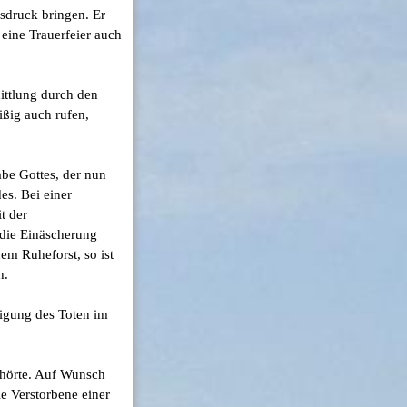
sdruck bringen. Er
 eine Trauerfeier auch
ittlung durch den
ißig auch rufen,
Gabe Gottes, der nun
es. Bei einer
t der
 die Einäscherung
nem Ruheforst, so ist
h.
digung des Toten im
gehörte. Auf Wunsch
ie Verstorbene einer