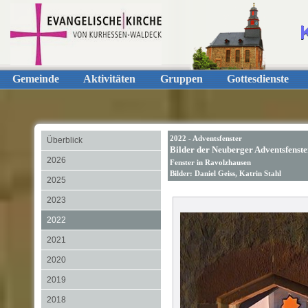
Gemeinde
Aktivitäten
Gruppen
Gottesdienste
2022 - Adventsfenster
Überblick
Bilder der Neuberger Adventsfenst
2026
Fenster in Ravolzhausen
Bilder: Daniel Geiss, Katrin Stahl
2025
2023
2022
2021
2020
2019
2018